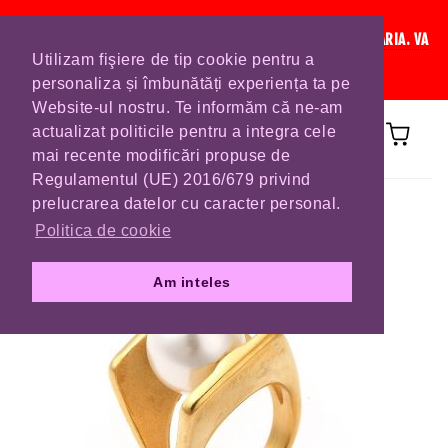
IN CURAND INCHIDEM LISTA DE COMENZI PENTRU SFANTA MARIA. VA
Utilizam fişiere de tip cookie pentru a
RUGAM SA VA PLASATI COMENZILE DIN TIMP.
personaliza și îmbunătăți experiența ta pe
Website-ul nostru. Te informăm că ne-am
actualizat politicile pentru a integra cele
mai recente modificări propuse de
Regulamentul (UE) 2016/679 privind
Prima pagină
INELE
prelucrarea datelor cu caracter personal.
Politica de cookie
Am inteles