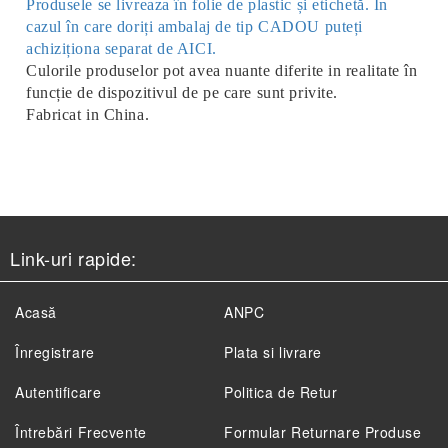
Produsele se livreaza în folie de plastic și etichetă. În
cazul în care doriți ambalaj de tip CADOU puteți
achiziționa separat de AICI.
Culorile produselor pot avea nuante diferite in realitate în
funcție de dispozitivul de pe care sunt privite.
Fabricat in China.
Link-uri rapide:
Acasă
ANPC
Înregistrare
Plata si livrare
Autentificare
Politica de Retur
Întrebări Frecvente
Formular Returnare Produse