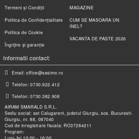
Termeni și Condiții
MAGAZINE
Politica de Confidenţialitate
CUM SE MASOARA UN
INEL?
Politica de Cookie
VACANTA DE PASTE 2026
Îngrijire și garanție
Informatii contact:
Email:
office@sasimo.ro
Telefon:
0730.922.412
Telefon:
0730.382.908
AIRAM SMARALD S.R.L.
Sediu social: sat Calugareni, judetul Giurgiu, sos. Bucuresti-
Giurgiu, nr. 88, 087040
Cod de inregistrare fiscala: RO37284211
Program:
Luni-Joi 10:00 - 16:00