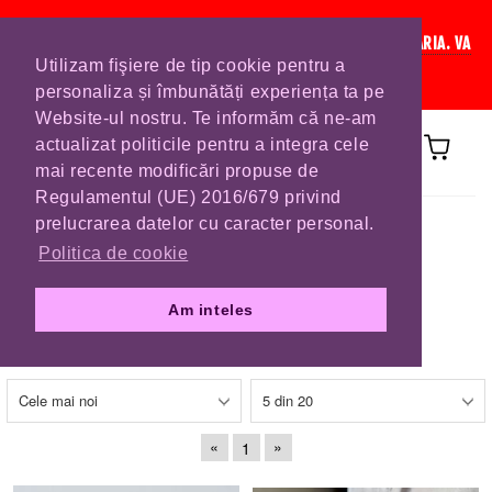
IN CURAND INCHIDEM LISTA DE COMENZI PENTRU SFANTA MARIA. VA
Utilizam fişiere de tip cookie pentru a
RUGAM SA VA PLASATI COMENZILE DIN TIMP.
personaliza și îmbunătăți experiența ta pe
Website-ul nostru. Te informăm că ne-am
actualizat politicile pentru a integra cele
mai recente modificări propuse de
Regulamentul (UE) 2016/679 privind
Prima pagină
BRATARI PERLE
BRATARI
prelucrarea datelor cu caracter personal.
Politica de cookie
BRATARI PERLE
Am inteles
«
»
1