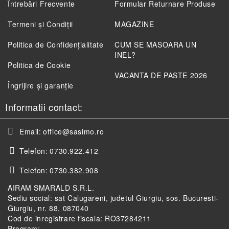
Întrebări Frecvente
Formular Returnare Produse
Termeni și Condiții
MAGAZINE
Politica de Confidenţialitate
CUM SE MASOARA UN
INEL?
Politica de Cookie
VACANTA DE PASTE 2026
Îngrijire și garanție
Informatii contact:
Email:
office@sasimo.ro
Telefon:
0730.922.412
Telefon:
0730.382.908
AIRAM SMARALD S.R.L.
Sediu social: sat Calugareni, judetul Giurgiu, sos. Bucuresti-
Giurgiu, nr. 88, 087040
Cod de inregistrare fiscala: RO37284211
Program: