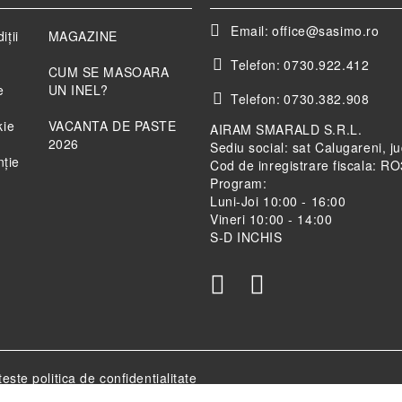
Email:
office@sasimo.ro
iții
MAGAZINE
Telefon:
0730.922.412
CUM SE MASOARA
e
UN INEL?
Telefon:
0730.382.908
kie
VACANTA DE PASTE
AIRAM SMARALD S.R.L.
2026
Sediu social: sat Calugareni, j
nție
Cod de inregistrare fiscala: 
Program:
Luni-Joi 10:00 - 16:00
Vineri 10:00 - 14:00
S-D INCHIS
teste politica de confidentialitate