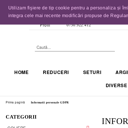
Utilizam fişiere de tip cookie pentru a personaliza și î
IN CURAND INCHID
integra cele mai recente modificări propuse de Regulam
Profil
0730.922.412
HOME
REDUCERI
SETURI
ARGI
DIVERSE
Prima pagină
Informatii personale GDPR
CATEGORII
INFOR