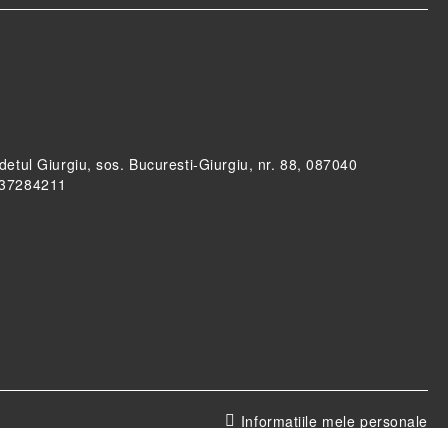
udetul Giurgiu, sos. Bucuresti-Giurgiu, nr. 88, 087040
RO37284211
Informatiile mele personale