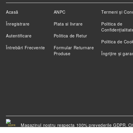
Acasă
ANPC
Termeni și Cond
Înregistrare
Plata si livrare
Politica de
Confidenţialitat
Autentificare
Politica de Retur
Politica de Coo
Întrebări Frecvente
Formular Returnare
Produse
Îngrijire și gara
Magazinul nostru respecta 100% prevederile GDPR.
Ci
GDPR