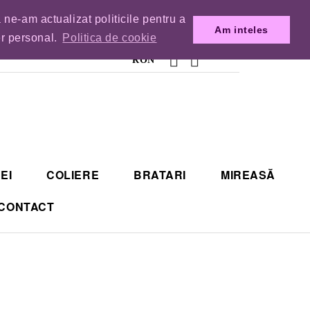
 ne-am actualizat politicile pentru a
MENZILE DIN TIMP.
Am inteles
er personal.
Politica de cookie
RON
EI
COLIERE
BRATARI
MIREASĂ
CONTACT