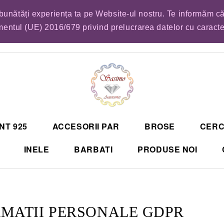
mbunătăți experiența ta pe Website-ul nostru. Te informăm că
EM LISTA DE COMENZI PENTRU SFANTA MARIA. VA RUGAM SA VA PLASATI CO
entul (UE) 2016/679 privind prelucrarea datelor cu caract
NT 925
ACCESORII PAR
BROSE
CERC
INELE
BARBATI
PRODUSE NOI
MATII PERSONALE GDPR