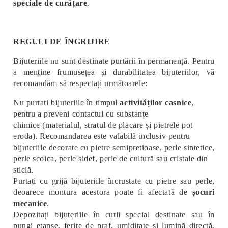
speciale de curățare
.
REGULI DE ÎNGRIJIRE
Bijuteriile nu sunt destinate purtării în permanență. Pentru
a menține frumusețea și durabilitatea bijuteriilor, vă
recomandăm să respectați următoarele:
Nu purtati bijuteriile în timpul
activităților casnice
,
pentru a preveni contactul cu substanțe
chimice (materialul, stratul de placare și pietrele pot
eroda). Recomandarea este valabilă inclusiv pentru
bijuteriile decorate cu pietre semipretioase, perle sintetice,
perle scoica, perle sidef, perle de cultură sau cristale din
sticlă.
Purtați cu grijă bijuteriile încrustate cu pietre sau perle,
deoarece montura acestora poate fi afectată de
șocuri
mecanice
.
Depozitați bijuteriile în cutii special destinate sau în
pungi etanșe, ferite de praf, umiditate și lumină directă.