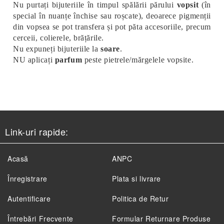
Nu purtați bijuteriile în timpul spălării părului
vopsit
(în
special în nuanțe închise sau roșcate), deoarece pigmenții
din vopsea se pot transfera și pot păta accesoriile, precum
cerceii, colierele, brățările.
Nu expuneți bijuteriile la
soare
.
NU aplicați
parfum
peste pietrele/mărgelele vopsite.
Link-uri rapide:
Acasă
ANPC
Înregistrare
Plata si livrare
Autentificare
Politica de Retur
Întrebări Frecvente
Formular Returnare Produse