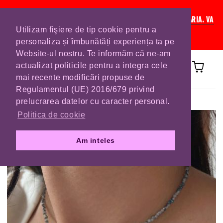
IN CURAND INCHIDEM LISTA DE COMENZI PENTRU SFANTA MARIA. VA
Utilizam fişiere de tip cookie pentru a
RUGAM SA VA PLASATI COMENZILE DIN TIMP.
personaliza și îmbunătăți experiența ta pe
Website-ul nostru. Te informăm că ne-am
actualizat politicile pentru a integra cele
mai recente modificări propuse de
Regulamentul (UE) 2016/679 privind
Prima pagină
COLIERE
prelucrarea datelor cu caracter personal.
Politica de cookie
Am inteles