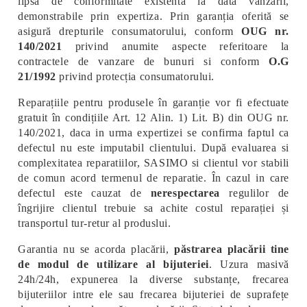
lipsă de conformitate existentă la data vânzării,
demonstrabile prin expertiza. Prin garanția oferită se
asigură drepturile consumatorului, conform
OUG nr.
140/2021
privind anumite aspecte referitoare la
contractele de vanzare de bunuri si conform
O.G
21/1992
privind protecția consumatorului.
Reparațiile pentru produsele în garanție vor fi efectuate
gratuit în condițiile Art. 12 Alin. 1) Lit. B) din OUG nr.
140/2021, daca in urma expertizei se confirma faptul ca
defectul nu este imputabil clientului. După evaluarea si
complexitatea reparatiilor, SASIMO si clientul vor stabili
de comun acord termenul de reparatie. În cazul in care
defectul este cauzat de
nerespectarea
regulilor de
îngrijire clientul trebuie sa achite costul reparației și
transportul tur-retur al produslui.
Garantia nu se acorda placării,
păstrarea placării tine
de modul de utilizare al bijuteriei
. Uzura masivă
24h/24h, expunerea la diverse substanțe, frecarea
bijuteriilor intre ele sau frecarea bijuteriei de suprafețe