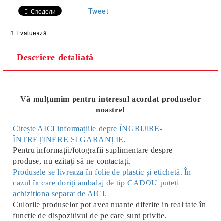
Tweet
Сподели
Evaluează
Descriere detaliată
Vă mulțumim pentru interesul acordat produselor
noastre!
Citește AICI informațiile depre ÎNGRIJIRE-
ÎNTREȚINERE ȘI GARANȚIE
.
Pentru informații/fotografii suplimentare despre
produse, nu ezitați să ne contactați.
Produsele se livreaza în folie de plastic și etichetă. În
cazul în care doriți ambalaj de tip CADOU puteți
achiziționa separat de AICI.
Culorile produselor pot avea nuante diferite in realitate în
funcție de dispozitivul de pe care sunt privite.