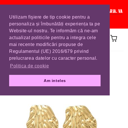
IN CURAND INCHIDEM LISTA DE COMENZI PENTRU SFANTA MARIA. VA
Utilizam fişiere de tip cookie pentru a
RUGAM SA VA PLASATI COMENZILE DIN TIMP.
personaliza și îmbunătăți experiența ta pe
Website-ul nostru. Te informăm că ne-am
actualizat politicile pentru a integra cele
mai recente modificări propuse de
Regulamentul (UE) 2016/679 privind
Prima pagină
CERCEI
prelucrarea datelor cu caracter personal.
Politica de cookie
Am inteles