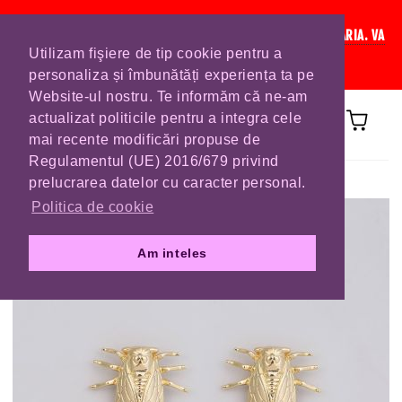
IN CURAND INCHIDEM LISTA DE COMENZI PENTRU SFANTA MARIA. VA
Utilizam fişiere de tip cookie pentru a
RUGAM SA VA PLASATI COMENZILE DIN TIMP.
personaliza și îmbunătăți experiența ta pe
Website-ul nostru. Te informăm că ne-am
actualizat politicile pentru a integra cele
mai recente modificări propuse de
Regulamentul (UE) 2016/679 privind
Prima pagină
CERCEI
prelucrarea datelor cu caracter personal.
Politica de cookie
Am inteles