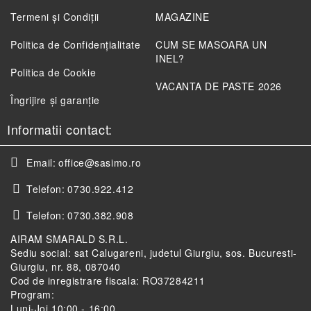
Termeni și Condiții
MAGAZINE
Politica de Confidenţialitate
CUM SE MASOARA UN
INEL?
Politica de Cookie
VACANTA DE PASTE 2026
Îngrijire și garanție
Informatii contact:
Email:
office@sasimo.ro
Telefon:
0730.922.412
Telefon:
0730.382.908
AIRAM SMARALD S.R.L.
Sediu social: sat Calugareni, judetul Giurgiu, sos. Bucuresti-
Giurgiu, nr. 88, 087040
Cod de inregistrare fiscala: RO37284211
Program:
Luni-Joi 10:00 - 16:00