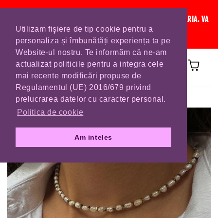
IN CURAND INCHIDEM LISTA DE COMENZI PENTRU SFANTA MARIA. VA
Utilizam fişiere de tip cookie pentru a
RUGAM SA VA PLASATI COMENZILE DIN TIMP.
personaliza și îmbunătăți experiența ta pe
Website-ul nostru. Te informăm că ne-am
actualizat politicile pentru a integra cele
mai recente modificări propuse de
Regulamentul (UE) 2016/679 privind
Prima pagină
COLIERE
prelucrarea datelor cu caracter personal.
Politica de cookie
Am inteles