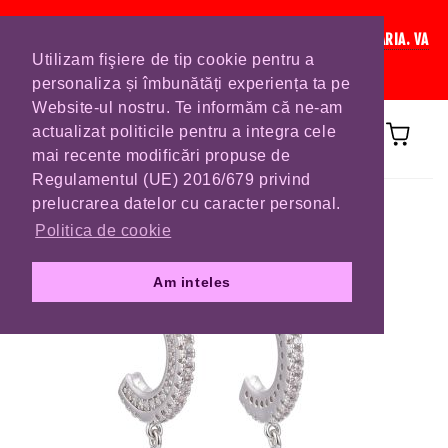
IN CURAND INCHIDEM LISTA DE COMENZI PENTRU SFANTA MARIA. VA
Utilizam fişiere de tip cookie pentru a
RUGAM SA VA PLASATI COMENZILE DIN TIMP.
personaliza și îmbunătăți experiența ta pe
Website-ul nostru. Te informăm că ne-am
actualizat politicile pentru a integra cele
mai recente modificări propuse de
Regulamentul (UE) 2016/679 privind
Prima pagină
CERCEI
prelucrarea datelor cu caracter personal.
Politica de cookie
Am inteles