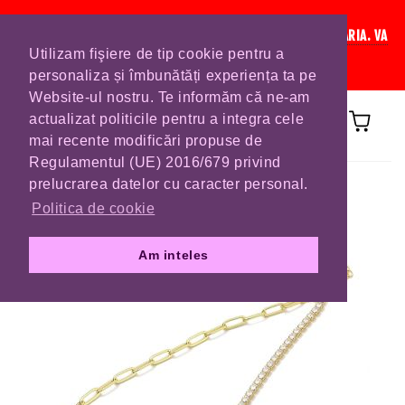
IN CURAND INCHIDEM LISTA DE COMENZI PENTRU SFANTA MARIA. VA
Utilizam fişiere de tip cookie pentru a
RUGAM SA VA PLASATI COMENZILE DIN TIMP.
personaliza și îmbunătăți experiența ta pe
Website-ul nostru. Te informăm că ne-am
actualizat politicile pentru a integra cele
mai recente modificări propuse de
Regulamentul (UE) 2016/679 privind
Prima pagină
COLIERE
prelucrarea datelor cu caracter personal.
Politica de cookie
Am inteles