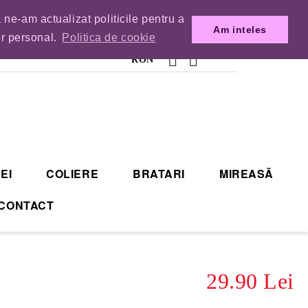
 ne-am actualizat politicile pentru a
MENZILE DIN TIMP.
Am inteles
er personal.
Politica de cookie
RON
EI
COLIERE
BRATARI
MIREASĂ
CONTACT
29.90 Lei