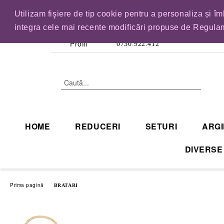
Utilizam fişiere de tip cookie pentru a personaliza și î
IN CURAND INCHID
integra cele mai recente modificări propuse de Regulam
Profil
0730.922.412
HOME
REDUCERI
SETURI
ARGI
DIVERSE
Prima pagină
BRATARI