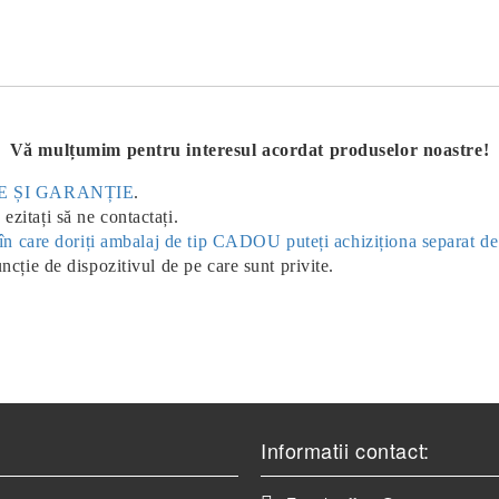
Vă mulțumim pentru interesul acordat produselor noastre!
ERE ȘI GARANȚIE
.
ezitați să ne contactați.
ul în care doriți ambalaj de tip CADOU puteți achiziționa separat d
uncție de dispozitivul de pe care sunt privite.
Informatii contact: