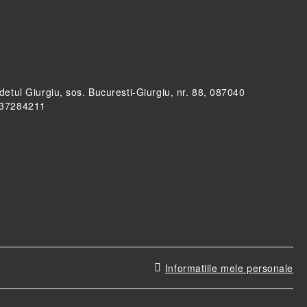
udetul Giurgiu, sos. Bucuresti-Giurgiu, nr. 88, 087040
RO37284211
Informatiile mele personale