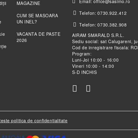
Email:
office@sasimo.ro
iții
MAGAZINE
Telefon:
0730.922.412
CUM SE MASOARA
e
UN INEL?
Telefon:
0730.382.908
kie
VACANTA DE PASTE
AIRAM SMARALD S.R.L.
2026
Sediu social: sat Calugareni, j
nție
Cod de inregistrare fiscala: 
Program:
Luni-Joi 10:00 - 16:00
Vineri 10:00 - 14:00
S-D INCHIS
teste politica de confidentialitate