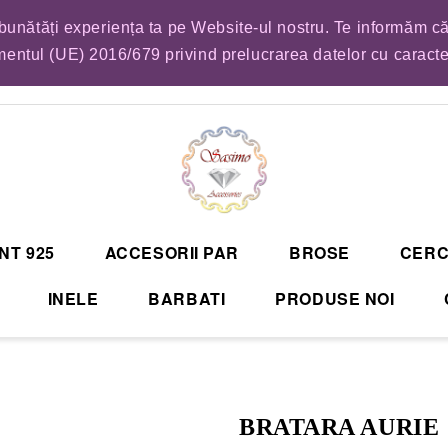
mbunătăți experiența ta pe Website-ul nostru. Te informăm că
EM LISTA DE COMENZI PENTRU SFANTA MARIA. VA RUGAM SA VA PLASATI CO
entul (UE) 2016/679 privind prelucrarea datelor cu caract
NT 925
ACCESORII PAR
BROSE
CERC
INELE
BARBATI
PRODUSE NOI
BRATARA AURIE