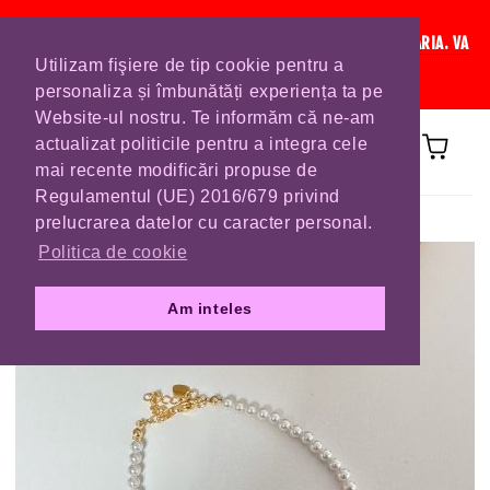
IN CURAND INCHIDEM LISTA DE COMENZI PENTRU SFANTA MARIA. VA
Utilizam fişiere de tip cookie pentru a
RUGAM SA VA PLASATI COMENZILE DIN TIMP.
personaliza și îmbunătăți experiența ta pe
Website-ul nostru. Te informăm că ne-am
actualizat politicile pentru a integra cele
mai recente modificări propuse de
Regulamentul (UE) 2016/679 privind
Prima pagină
BRATARI
prelucrarea datelor cu caracter personal.
Politica de cookie
Am inteles