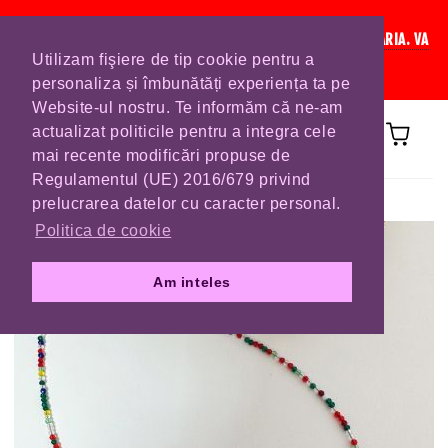
IN CURAND INCHIDEM LISTA DE COMENZI PENTRU SFANTA MARIA. VA
Utilizam fişiere de tip cookie pentru a
RUGAM SA VA PLASATI COMENZILE DIN TIMP.
personaliza și îmbunătăți experiența ta pe
Website-ul nostru. Te informăm că ne-am
actualizat politicile pentru a integra cele
mai recente modificări propuse de
Regulamentul (UE) 2016/679 privind
Prima pagină
COLIERE
prelucrarea datelor cu caracter personal.
Politica de cookie
Am inteles