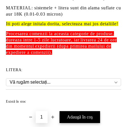
MATERIAL
: sistemele + litera sunt din alama suflate cu
aur 18K (0.01-0.03 micron)
Iti poti alege initala dorita, selecteaza mai jos detaliile!
Procesarea comenzii la aceasta categorie de produse,
dureaza intre 1-5 zile lucratoare,
iar livrarea 24 de ore
din momentul expedierii
(dupa primirea mailului de
expediere a comenzii).
LITERA:
Există în stoc