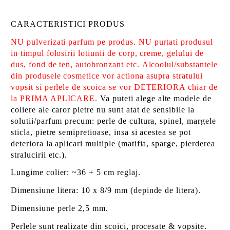
CARACTERISTICI PRODUS
NU pulverizati parfum pe produs. NU purtati produsul
in timpul folosirii lotiunii de corp, creme, gelului de
dus, fond de ten, autobronzant etc.
Alcoolul/substantele
din produsele cosmetice vor actiona asupra stratului
vopsit si perlele de scoica se vor DETERIORA chiar de
la PRIMA APLICARE.
Va puteti alege alte modele de
coliere ale caror pietre nu sunt atat de sensibile la
solutii/parfum precum: perle de cultura, spinel, margele
sticla, pietre semipretioase, insa si acestea se pot
deteriora la aplicari multiple (matifia, sparge, pierderea
stralucirii etc.).
Lungime colier: ~36 + 5 cm reglaj.
Dimensiune litera: 10 x 8/9 mm (depinde de litera).
Dimensiune perle 2,5 mm.
Perlele sunt realizate din scoici, procesate & vopsite.