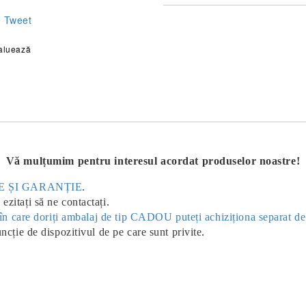
Tweet
aluează
Vă mulțumim pentru interesul acordat produselor noastre!
ERE ȘI GARANȚIE
.
ezitați să ne contactați.
ul în care doriți ambalaj de tip CADOU puteți achiziționa separat d
uncție de dispozitivul de pe care sunt privite.