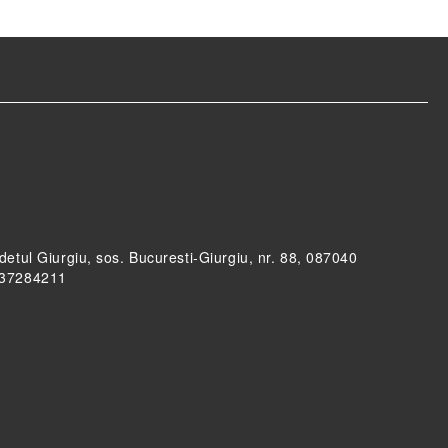
udetul Giurgiu, sos. Bucuresti-Giurgiu, nr. 88, 087040
RO37284211