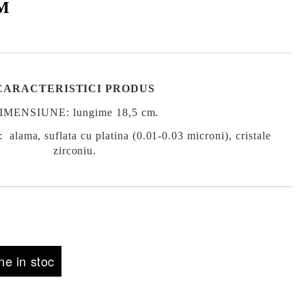
CM
CARACTERISTICI PRODUS
IMENSIUNE: lungime
18,5 cm
.
:
alama, suflata cu platina (0.01-0.03 microni), cristale
zirconiu.
e in stoc