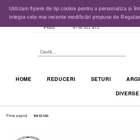
Utilizam fişiere de tip cookie pentru a personaliza și î
IN CURAND INCHID
integra cele mai recente modificări propuse de Regulam
Profil
0730.922.412
HOME
REDUCERI
SETURI
ARGI
DIVERSE
Prima pagină
BRATARI