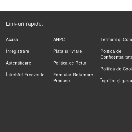
Link-uri rapide:
Acasă
ANPC
Termeni și Cond
Înregistrare
Plata si livrare
Politica de
Confidenţialitat
Autentificare
Politica de Retur
Politica de Coo
Întrebări Frecvente
Formular Returnare
Produse
Îngrijire și gara