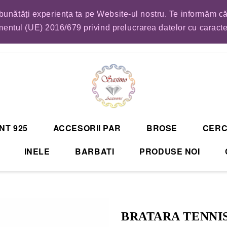
mbunătăți experiența ta pe Website-ul nostru. Te informăm că
EM LISTA DE COMENZI PENTRU SFANTA MARIA. VA RUGAM SA VA PLASATI CO
entul (UE) 2016/679 privind prelucrarea datelor cu caract
NT 925
ACCESORII PAR
BROSE
CERC
INELE
BARBATI
PRODUSE NOI
BRATARA TENNIS