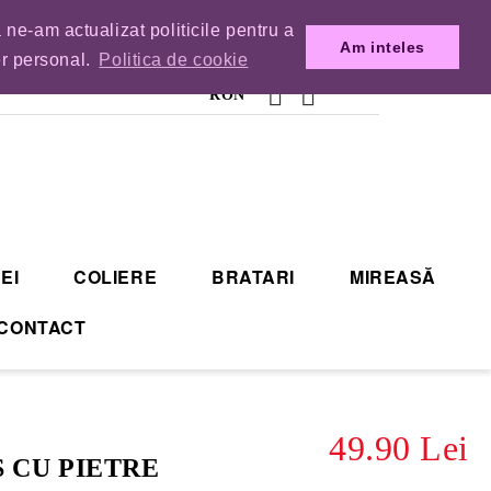
 ne-am actualizat politicile pentru a
MENZILE DIN TIMP.
Am inteles
er personal.
Politica de cookie
RON
EI
COLIERE
BRATARI
MIREASĂ
CONTACT
49.90 Lei
 CU PIETRE