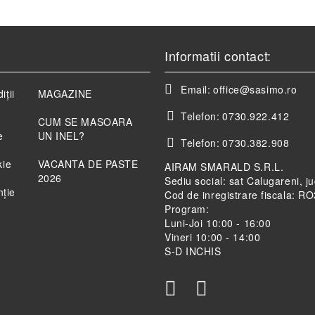
Informatii contact:
Email:
office@sasimo.ro
iții
MAGAZINE
Telefon:
0730.922.412
CUM SE MASOARA
e
UN INEL?
Telefon:
0730.382.908
kie
VACANTA DE PASTE
AIRAM SMARALD S.R.L.
2026
Sediu social: sat Calugareni, j
nție
Cod de inregistrare fiscala: 
Program:
Luni-Joi 10:00 - 16:00
Vineri 10:00 - 14:00
S-D INCHIS