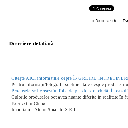
Сподели
Recomandă
Ev
Descriere detaliată
Citește AICI informațiile depre ÎNGRIJIRE-ÎNTREȚIN
Pentru informații/fotografii suplimentare despre produse, nu 
Produsele se livreaza în folie de plastic și etichetă. În caz
Culorile produselor pot avea nuante diferite in realitate în f
Fabricat in China.
Importator: Airam Smarald S.R.L.