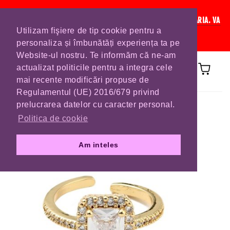
IN CURAND INCHIDEM LISTA DE COMENZI PENTRU SFANTA MARIA. VA
Utilizam fişiere de tip cookie pentru a
RUGAM SA VA PLASATI COMENZILE DIN TIMP.
personaliza și îmbunătăți experiența ta pe
Website-ul nostru. Te informăm că ne-am
actualizat politicile pentru a integra cele
mai recente modificări propuse de
Regulamentul (UE) 2016/679 privind
Prima pagină
INELE
prelucrarea datelor cu caracter personal.
Politica de cookie
Am inteles