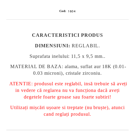
1604
Cod:
CARACTERISTICI PRODUS
DIMENSIUNI
:
REGLABIL
.
Suprafata inelului: 11,5 x 9,5 mm..
MATERIAL DE BAZA: alama, suflat aur 18K (0.01-
0.03 microni), cristale zirconiu.
ATENTIE: produsul este reglabil, insă trebuie să aveți
in vedere că reglarea nu va funcționa dacă aveți
degetele foarte groase sau foarte subtiri!
Utilizați mișcări ușoare si treptate (nu bruște), atunci
cand reglați produsul.