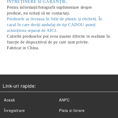
ÎNTREȚINERE ȘI GARANȚIE
.
Pentru informații/fotografii suplimentare despre
produse, nu ezitați să ne contactați.
Produsele se livreaza în folie de plastic și etichetă. În
cazul în care doriți ambalaj de tip CADOU puteți
achiziționa separat de AICI.
Culorile produselor pot avea nuante diferite in realitate în
funcție de dispozitivul de pe care sunt privite.
Fabricat in China.
Link-uri rapide:
Acasă
ANPC
Înregistrare
Plata si livrare