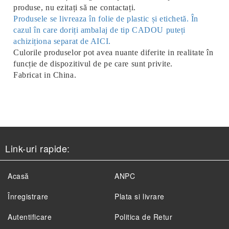
produse, nu ezitați să ne contactați.
Produsele se livreaza în folie de plastic și etichetă. În
cazul în care doriți ambalaj de tip CADOU puteți
achiziționa separat de AICI.
Culorile produselor pot avea nuante diferite in realitate în
funcție de dispozitivul de pe care sunt privite.
Fabricat in China.
Link-uri rapide:
Acasă
ANPC
Înregistrare
Plata si livrare
Autentificare
Politica de Retur