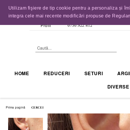
Utilizam fişiere de tip cookie pentru a personaliza și î
IN CURAND INCHID
integra cele mai recente modificări propuse de Regulam
Profil
0730.922.412
HOME
REDUCERI
SETURI
ARGI
DIVERSE
Prima pagină
CERCEI