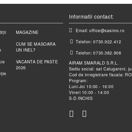
Informatii contact:
Email:
office@sasimo.ro
iții
MAGAZINE
Telefon:
0730.922.412
CUM SE MASOARA
e
UN INEL?
Telefon:
0730.382.908
kie
VACANTA DE PASTE
AIRAM SMARALD S.R.L.
2026
Sediu social: sat Calugareni, j
nție
Cod de inregistrare fiscala: 
Program:
Luni-Joi 10:00 - 16:00
Vineri 10:00 - 14:00
S-D INCHIS