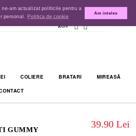
 ne-am actualizat politicile pentru a
MENZILE DIN TIMP.
Am inteles
er personal.
Politica de cookie
RON
EI
COLIERE
BRATARI
MIREASĂ
CONTACT
39.90 Lei
TI GUMMY