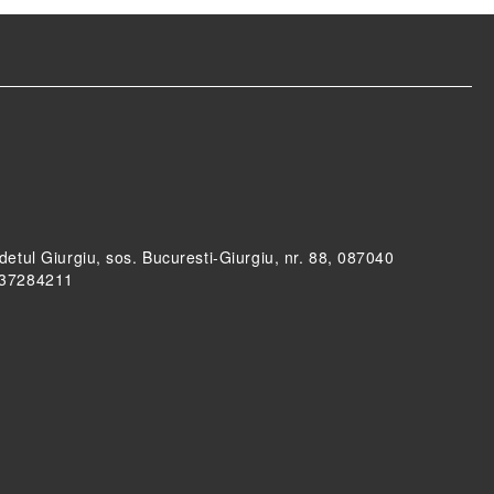
udetul Giurgiu, sos. Bucuresti-Giurgiu, nr. 88, 087040
RO37284211