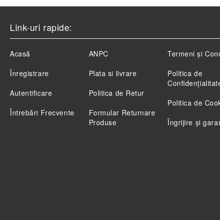
Link-uri rapide:
Acasă
ANPC
Termeni și Cond
Înregistrare
Plata si livrare
Politica de
Confidenţialitat
Autentificare
Politica de Retur
Politica de Coo
Întrebări Frecvente
Formular Returnare
Produse
Îngrijire și gara