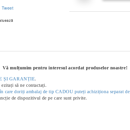
Tweet
aluează
Vă mulțumim pentru interesul acordat produselor noastre!
ERE ȘI GARANȚIE
.
ezitați să ne contactați.
ul în care doriți ambalaj de tip CADOU puteți achiziționa separat d
uncție de dispozitivul de pe care sunt privite.