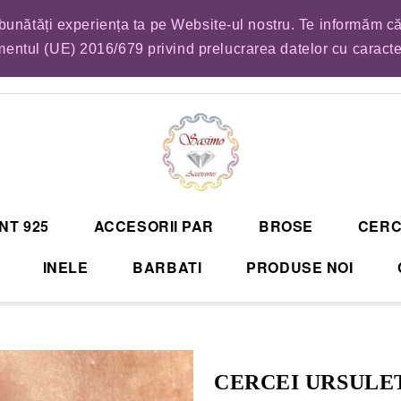
mbunătăți experiența ta pe Website-ul nostru. Te informăm că
EM LISTA DE COMENZI PENTRU SFANTA MARIA. VA RUGAM SA VA PLASATI CO
entul (UE) 2016/679 privind prelucrarea datelor cu caract
NT 925
ACCESORII PAR
BROSE
CERC
INELE
BARBATI
PRODUSE NOI
CERCEI URSULE