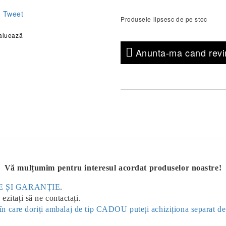
Tweet
Produsele lipsesc de pe stoc
aluează
Anunta-ma cand revin
Vă mulțumim pentru interesul acordat produselor noastre!
ERE ȘI GARANȚIE
.
ezitați să ne contactați.
ul în care doriți ambalaj de tip CADOU puteți achiziționa separat d