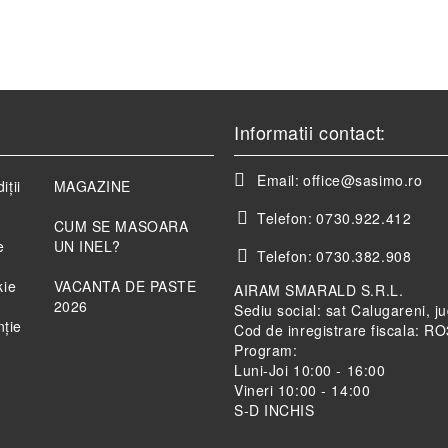
Informatii contact:
Email:
office@sasimo.ro
iții
MAGAZINE
Telefon:
0730.922.412
CUM SE MASOARA
e
UN INEL?
Telefon:
0730.382.908
kie
VACANTA DE PASTE
AIRAM SMARALD S.R.L.
2026
Sediu social: sat Calugareni, j
nție
Cod de inregistrare fiscala: 
Program:
Luni-Joi 10:00 - 16:00
Vineri 10:00 - 14:00
S-D INCHIS