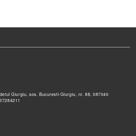
udetul Giurgiu, sos. Bucuresti-Giurgiu, nr. 88, 087040
RO37284211