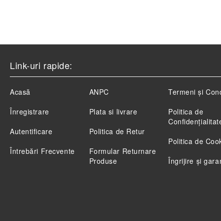
Link-uri rapide:
Acasă
ANPC
Termeni și Cond
Înregistrare
Plata si livrare
Politica de
Confidenţialitat
Autentificare
Politica de Retur
Politica de Coo
Întrebări Frecvente
Formular Returnare
Produse
Îngrijire și gara