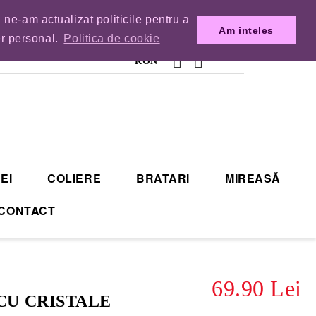
 ne-am actualizat politicile pentru a
MENZILE DIN TIMP.
Am inteles
er personal.
Politica de cookie
RON
EI
COLIERE
BRATARI
MIREASĂ
CONTACT
69.90 Lei
CU CRISTALE