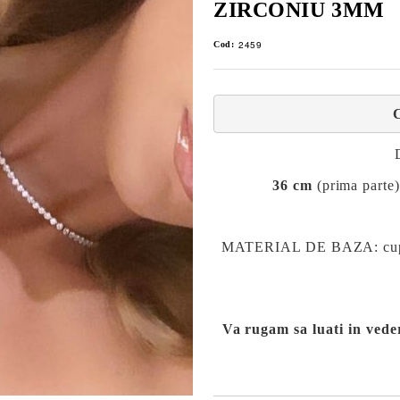
ZIRCONIU 3MM
2459
Cod:
36 cm
(prima parte)
MATERIAL DE BAZA: cupru su
Va rugam sa luati in vede