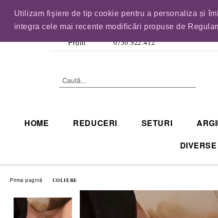
Utilizam fişiere de tip cookie pentru a personaliza și î
IN CURAND INCHID
integra cele mai recente modificări propuse de Regulam
Profil
0730.922.412
HOME
REDUCERI
SETURI
ARGI
DIVERSE
Prima pagină
COLIERE