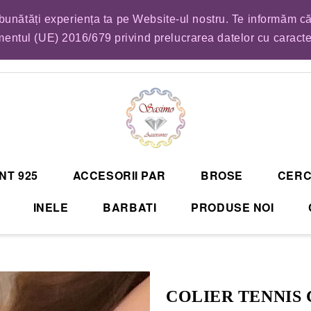
mbunătăți experiența ta pe Website-ul nostru. Te informăm că
EM LISTA DE COMENZI PENTRU SFANTA MARIA. VA RUGAM SA VA PLASATI CO
entul (UE) 2016/679 privind prelucrarea datelor cu caract
NT 925
ACCESORII PAR
BROSE
CERC
INELE
BARBATI
PRODUSE NOI
COLIER TENNIS 