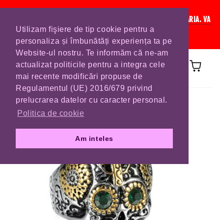
IN CURAND INCHIDEM LISTA DE COMENZI PENTRU SFANTA MARIA. VA
Utilizam fişiere de tip cookie pentru a
RUGAM SA VA PLASATI COMENZILE DIN TIMP.
personaliza și îmbunătăți experiența ta pe
Website-ul nostru. Te informăm că ne-am
actualizat politicile pentru a integra cele
mai recente modificări propuse de
Regulamentul (UE) 2016/679 privind
Prima pagină
INELE
prelucrarea datelor cu caracter personal.
Politica de cookie
Am inteles