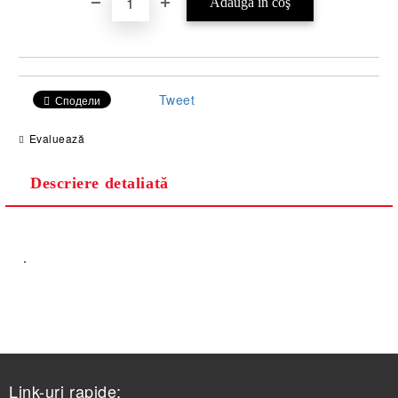
Tweet
Сподели
Evaluează
Descriere detaliată
.
Link-uri rapide: