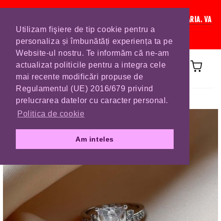
IN CURAND INCHIDEM LISTA DE COMENZI PENTRU SFANTA MARIA. VA
Utilizam fişiere de tip cookie pentru a
RUGAM SA VA PLASATI COMENZILE DIN TIMP.
personaliza și îmbunătăți experiența ta pe
Website-ul nostru. Te informăm că ne-am
actualizat politicile pentru a integra cele
mai recente modificări propuse de
Regulamentul (UE) 2016/679 privind
Prima pagină
INELE
prelucrarea datelor cu caracter personal.
Politica de cookie
Am inteles