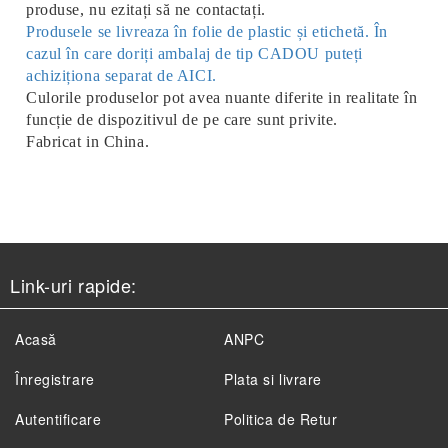
produse, nu ezitați să ne contactați.
Produsele se livreaza în folie de plastic și etichetă. În
cazul în care doriți ambalaj de tip CADOU puteți
achiziționa separat de AICI.
Culorile produselor pot avea nuante diferite in realitate în
funcție de dispozitivul de pe care sunt privite.
Fabricat in China.
Link-uri rapide:
Acasă
ANPC
Înregistrare
Plata si livrare
Autentificare
Politica de Retur