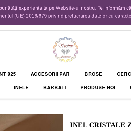
mbunătăți experiența ta pe Website-ul nostru. Te informăm că
EM LISTA DE COMENZI PENTRU SFANTA MARIA. VA RUGAM SA VA PLASATI CO
entul (UE) 2016/679 privind prelucrarea datelor cu caract
NT 925
ACCESORII PAR
BROSE
CERC
INELE
BARBATI
PRODUSE NOI
INEL CRISTALE 