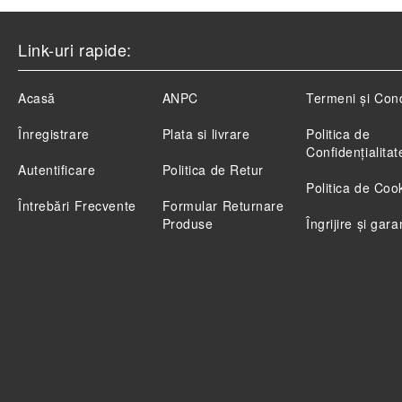
Link-uri rapide:
Acasă
ANPC
Termeni și Cond
Înregistrare
Plata si livrare
Politica de
Confidenţialitat
Autentificare
Politica de Retur
Politica de Coo
Întrebări Frecvente
Formular Returnare
Produse
Îngrijire și gara