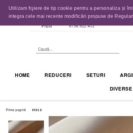
Utilizam fişiere de tip cookie pentru a personaliza și î
IN CURAND INCHID
integra cele mai recente modificări propuse de Regulam
Profil
0730.922.412
HOME
REDUCERI
SETURI
ARGI
DIVERSE
Prima pagină
INELE