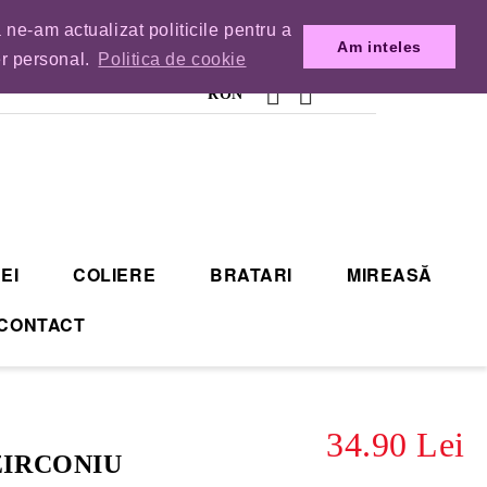
 ne-am actualizat politicile pentru a
MENZILE DIN TIMP.
Am inteles
er personal.
Politica de cookie
RON
EI
COLIERE
BRATARI
MIREASĂ
CONTACT
34.90 Lei
ZIRCONIU