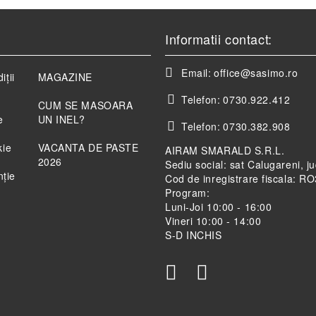
Informatii contact:
Email:
office@sasimo.ro
iții
MAGAZINE
Telefon:
0730.922.412
CUM SE MASOARA
e
UN INEL?
Telefon:
0730.382.908
kie
VACANTA DE PASTE
AIRAM SMARALD S.R.L.
2026
Sediu social: sat Calugareni, j
nție
Cod de inregistrare fiscala: 
Program:
Luni-Joi 10:00 - 16:00
Vineri 10:00 - 14:00
S-D INCHIS