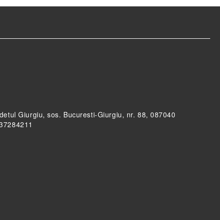
udetul Giurgiu, sos. Bucuresti-Giurgiu, nr. 88, 087040
RO37284211