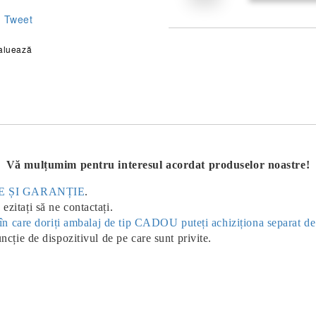
Tweet
aluează
Vă mulțumim pentru interesul acordat produselor noastre!
ERE ȘI GARANȚIE
.
ezitați să ne contactați.
ul în care doriți ambalaj de tip CADOU puteți achiziționa separat d
uncție de dispozitivul de pe care sunt privite.