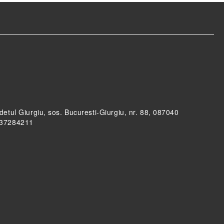
udetul Giurgiu, sos. Bucuresti-Giurgiu, nr. 88, 087040
RO37284211