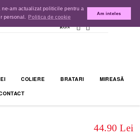
 ne-am actualizat politicile pentru a
MENZILE DIN TIMP.
Am inteles
er personal.
Politica de cookie
RON
EI
COLIERE
BRATARI
MIREASĂ
CONTACT
44.90 Lei