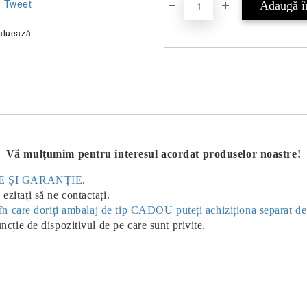
Tweet
aluează
Vă mulțumim pentru interesul acordat produselor noastre!
ERE ȘI GARANȚIE
.
ezitați să ne contactați.
ul în care doriți ambalaj de tip CADOU puteți achiziționa separat d
uncție de dispozitivul de pe care sunt privite.