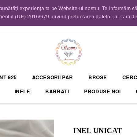
mbunătăți experiența ta pe Website-ul nostru. Te informăm că
EM LISTA DE COMENZI PENTRU SFANTA MARIA. VA RUGAM SA VA PLASATI CO
entul (UE) 2016/679 privind prelucrarea datelor cu caract
NT 925
ACCESORII PAR
BROSE
CERC
INELE
BARBATI
PRODUSE NOI
INEL UNICAT