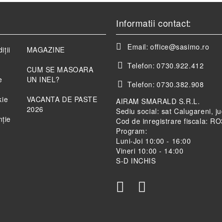
Informatii contact:
Email:
office@sasimo.ro
iții
MAGAZINE
Telefon:
0730.922.412
CUM SE MASOARA
e
UN INEL?
Telefon:
0730.382.908
kie
VACANTA DE PASTE
AIRAM SMARALD S.R.L.
2026
Sediu social: sat Calugareni, j
nție
Cod de inregistrare fiscala: 
Program:
Luni-Joi 10:00 - 16:00
Vineri 10:00 - 14:00
S-D INCHIS