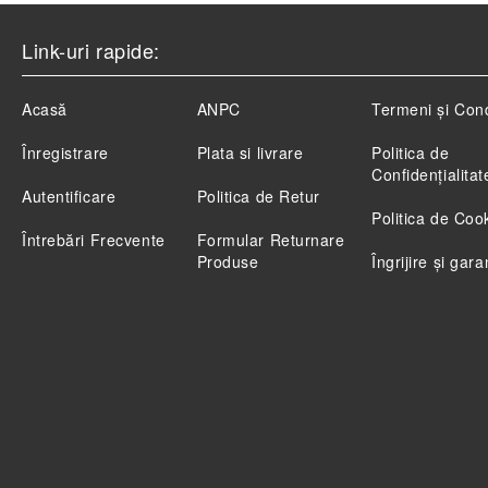
Link-uri rapide:
Acasă
ANPC
Termeni și Cond
Înregistrare
Plata si livrare
Politica de
Confidenţialitat
Autentificare
Politica de Retur
Politica de Coo
Întrebări Frecvente
Formular Returnare
Produse
Îngrijire și gara