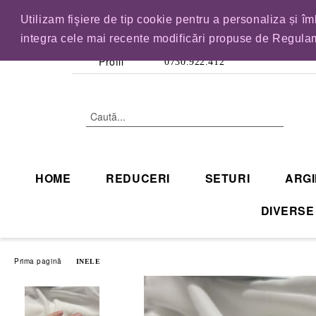
Utilizam fişiere de tip cookie pentru a personaliza și î
IN CURAND INCHID
integra cele mai recente modificări propuse de Regulam
Profil
0730.922.412
HOME
REDUCERI
SETURI
ARGI
DIVERSE
Prima pagină
INELE