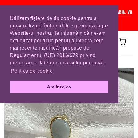
IN CURAND INCHIDEM LISTA DE COMENZI PENTRU SFANTA MARIA. VA
Utilizam fişiere de tip cookie pentru a
RUGAM SA VA PLASATI COMENZILE DIN TIMP.
personaliza și îmbunătăți experiența ta pe
Website-ul nostru. Te informăm că ne-am
actualizat politicile pentru a integra cele
mai recente modificări propuse de
Regulamentul (UE) 2016/679 privind
Prima pagină
INELE
prelucrarea datelor cu caracter personal.
Politica de cookie
Am inteles