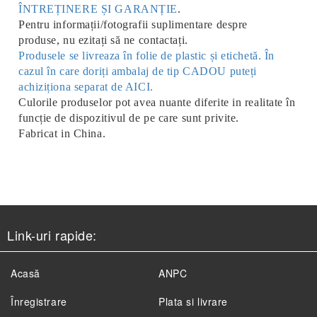
ÎNTREȚINERE ȘI GARANȚIE
.
Pentru informații/fotografii suplimentare despre
produse, nu ezitați să ne contactați.
Produsele se livreaza în folie de plastic și etichetă. În
cazul în care doriți ambalaj de tip CADOU puteți
achiziționa separat de AICI.
Culorile produselor pot avea nuante diferite in realitate în
funcție de dispozitivul de pe care sunt privite.
Fabricat in China.
Link-uri rapide:
Acasă
ANPC
Înregistrare
Plata si livrare