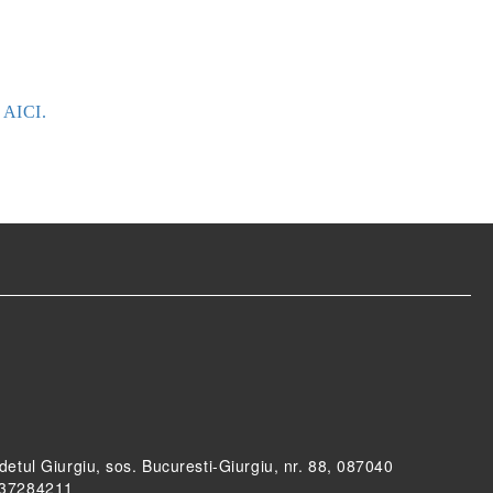
e AICI.
udetul Giurgiu, sos. Bucuresti-Giurgiu, nr. 88, 087040
RO37284211