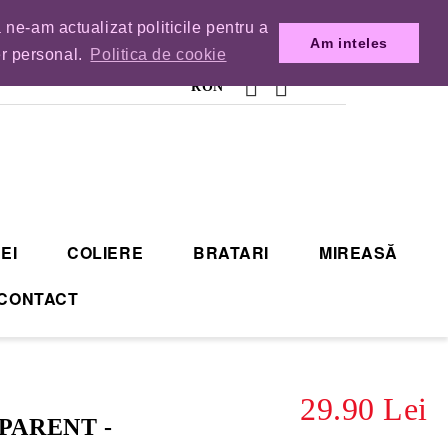
 ne-am actualizat politicile pentru a
MENZILE DIN TIMP.
Am inteles
er personal.
Politica de cookie
RON
EI
COLIERE
BRATARI
MIREASĂ
CONTACT
29.90 Lei
PARENT -