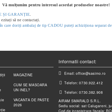
Vă mulțumim pentru interesul acordat produselor noastre!
ERE ȘI GARANȚIE
.
ezitați să ne contactați.
ul în care doriți ambalaj de tip CADOU puteți achiziționa separat d
Informatii contact:
Email:
office@sasimo.ro
iții
MAGAZINE
Telefon:
0730.922.412
CUM SE MASOARA
e
UN INEL?
Telefon:
0730.382.908
kie
VACANTA DE PASTE
AIRAM SMARALD S.R.L.
2026
Sediu social: sat Calugareni, j
nție
Cod de inregistrare fiscala: 