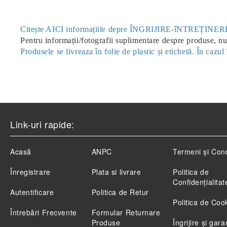
Citește AICI informațiile depre ÎNGRIJIRE-îNTREȚIN
Pentru informații/fotografii suplimentare despre produse, nu 
Produsele se livreaza în folie de plastic și etichetă. În caz
Link-uri rapide:
Acasă
ANPC
Termeni și Cond
Înregistrare
Plata si livrare
Politica de
Confidenţialitat
Autentificare
Politica de Retur
Politica de Coo
Întrebări Frecvente
Formular Returnare
Produse
Îngrijire și gara