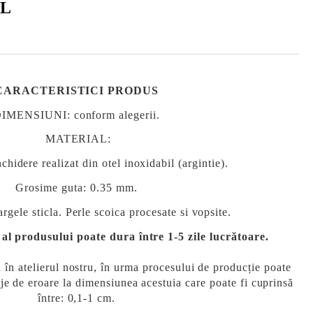
IL
CARACTERISTICI PRODUS
DIMENSIUNI
: conform alegerii.
MATERIAL
:
nchidere realizat din otel inoxidabil (argintie).
Grosime guta: 0.35 mm.
rgele sticla. Perle scoica procesate si vopsite.
al produsului poate dura între 1-5 zile lucrătoare.
l în atelierul nostru, în urma procesului de producție poate
je de eroare la dimensiunea acestuia care poate fi cuprinsă
între: 0,1-1 cm.