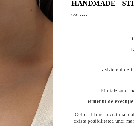
HANDMADE - ST
2422
Cod:
- sistemul de i
Bilutele sunt ma
Termenul de execuție 
Colierul fiind lucrat manua
exista
posibilitatea unei mar