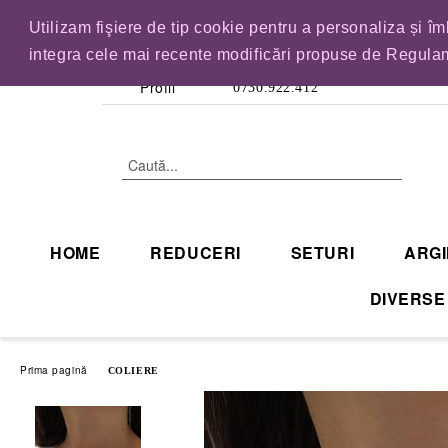
Utilizam fişiere de tip cookie pentru a personaliza și î
IN CURAND INCHID
integra cele mai recente modificări propuse de Regulam
Profil
0730.922.412
HOME
REDUCERI
SETURI
ARGI
DIVERSE
Prima pagină
COLIERE