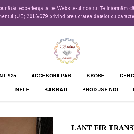
mbunătăți experiența ta pe Website-ul nostru. Te informăm că
EM LISTA DE COMENZI PENTRU SFANTA MARIA. VA RUGAM SA VA PLASATI CO
entul (UE) 2016/679 privind prelucrarea datelor cu caract
NT 925
ACCESORII PAR
BROSE
CERC
INELE
BARBATI
PRODUSE NOI
LANT FIR TRANS