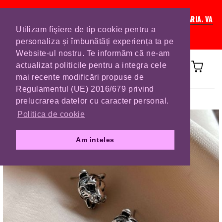
IN CURAND INCHIDEM LISTA DE COMENZI PENTRU SFANTA MARIA. VA
Utilizam fişiere de tip cookie pentru a
RUGAM SA VA PLASATI COMENZILE DIN TIMP.
personaliza și îmbunătăți experiența ta pe
Website-ul nostru. Te informăm că ne-am
actualizat politicile pentru a integra cele
mai recente modificări propuse de
Regulamentul (UE) 2016/679 privind
Prima pagină
CERCEI
prelucrarea datelor cu caracter personal.
Politica de cookie
Am inteles