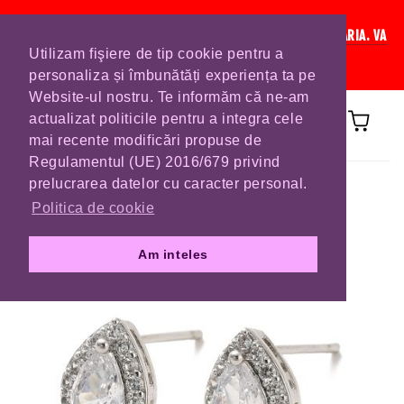
IN CURAND INCHIDEM LISTA DE COMENZI PENTRU SFANTA MARIA. VA
Utilizam fişiere de tip cookie pentru a
RUGAM SA VA PLASATI COMENZILE DIN TIMP.
personaliza și îmbunătăți experiența ta pe
Website-ul nostru. Te informăm că ne-am
actualizat politicile pentru a integra cele
mai recente modificări propuse de
Regulamentul (UE) 2016/679 privind
Prima pagină
CERCEI
prelucrarea datelor cu caracter personal.
Politica de cookie
Am inteles