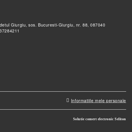
udetul Giurgiu, sos. Bucuresti-Giurgiu, nr. 88, 087040
RO37284211
Informatiile mele personale
Solutie comert electronic Seliton