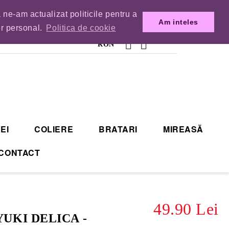
 ne-am actualizat politicile pentru a
MENZILE DIN TIMP.
Am inteles
er personal.
Politica de cookie
RON
EI
COLIERE
BRATARI
MIREASĂ
CONTACT
49.90 Lei
YUKI DELICA -