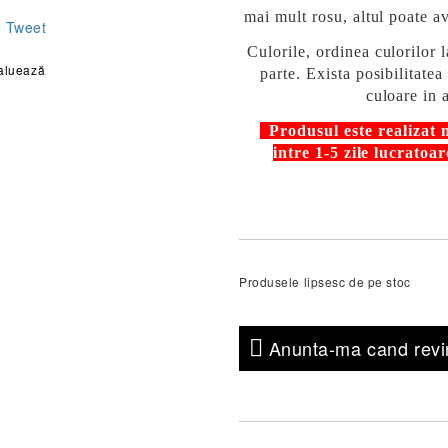
mai mult rosu, altul poate a
Tweet
Culorile, ordinea culorilor l
aluează
parte. Exista posibilitate
culoare in a
Produsul este realizat
intre 1-5 zile lucratoa
Produsele lipsesc de pe stoc
Anunta-ma cand revin