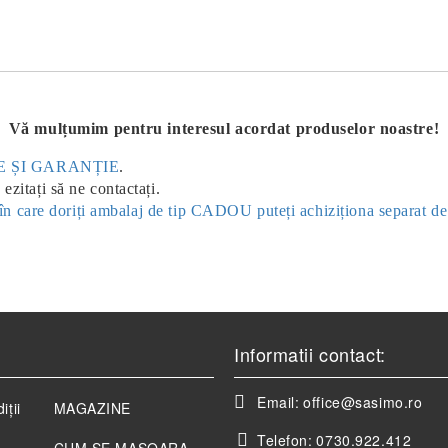
Vă mulțumim pentru interesul acordat produselor noastre!
ERE ȘI GARANȚIE
.
ezitați să ne contactați.
ul în care doriți ambalaj de tip CADOU puteți achiziționa separat d
Informatii contact:
Email:
office@sasimo.ro
iții
MAGAZINE
Telefon:
0730.922.412