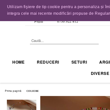
Utilizam fişiere de tip cookie pentru a personaliza și î
IN CURAND INCHID
integra cele mai recente modificări propuse de Regulam
Profil
0730.922.412
HOME
REDUCERI
SETURI
ARGI
DIVERSE
Prima pagină
COLIERE