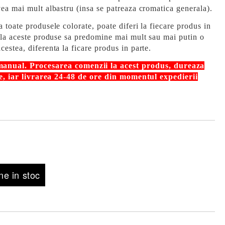
vea mai mult albastru (insa se patreaza cromatica generala).
a toate produsele colorate, poate diferi la fiecare produs in
a la aceste produse sa predomine mai mult sau mai putin o
cestea, diferenta la ficare produs in parte.
 manual.
Procesarea comenzii la acest produs, dureaza
re,
iar livrarea 24-48 de ore din momentul expedierii
e in stoc