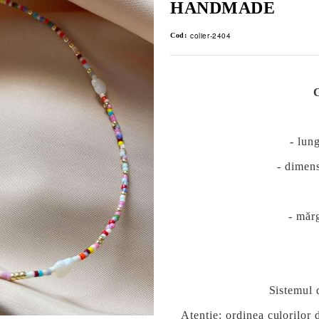
HANDMADE
colier-2404
Cod:
- lun
- dimen
- măr
Sistemul 
Atentie: ordinea culorilor 