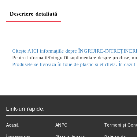
Descriere detaliată
Citește AICI informațiile depre ÎNGRIJIRE-îNTREȚIN
Pentru informații/fotografii suplimentare despre produse, nu 
Produsele se livreaza în folie de plastic și etichetă. În caz
Link-uri rapide:
Acasă
ANPC
Termeni și Cond