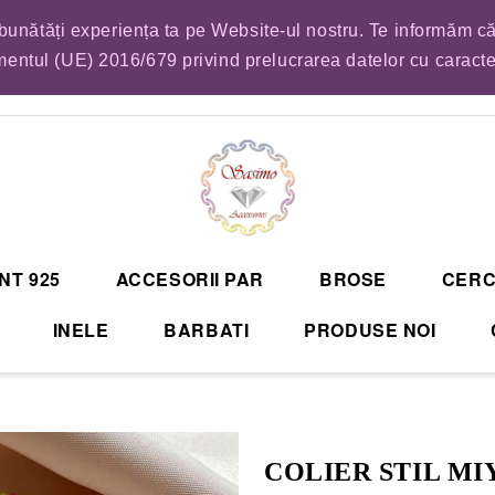
mbunătăți experiența ta pe Website-ul nostru. Te informăm că
EM LISTA DE COMENZI PENTRU SFANTA MARIA. VA RUGAM SA VA PLASATI CO
entul (UE) 2016/679 privind prelucrarea datelor cu caract
NT 925
ACCESORII PAR
BROSE
CERC
INELE
BARBATI
PRODUSE NOI
COLIER STIL MI