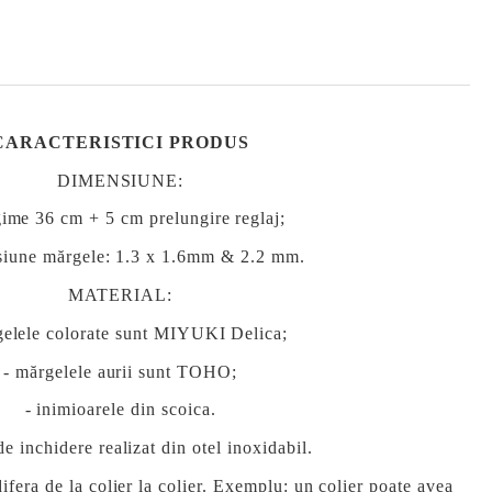
CARACTERISTICI PRODUS
DIMENSIUNE:
gime 36 cm + 5 cm prelungire reglaj;
siune mărgele: 1.3 x 1.6mm & 2.2 mm.
MATERIAL
:
gelele colorate sunt MIYUKI Delica
;
- mărgelele aurii sunt TOHO;
- inimioarele din scoica.
de inchidere realizat din otel inoxidabil.
difera de la colier la colier. Exemplu: un colier poate avea