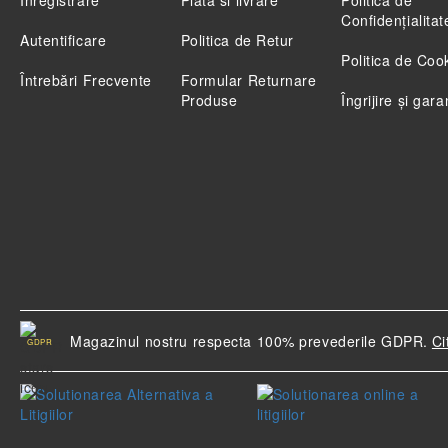
Înregistrare
Plata si livrare
Politica de
Confidenţialitat
Autentificare
Politica de Retur
Politica de Coo
Întrebări Frecvente
Formular Returnare
Produse
Îngrijire și gara
Magazinul nostru respecta 100% prevederile GDPR.
Ci
GDPR