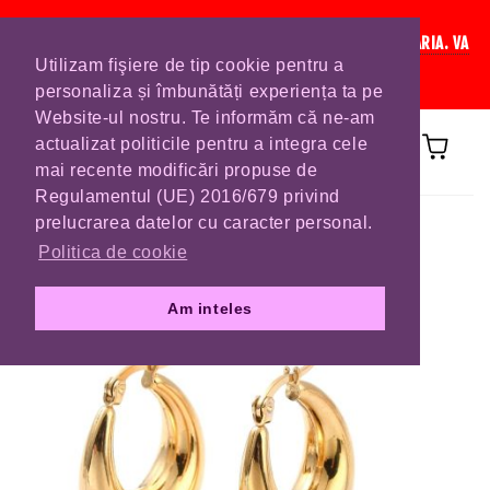
IN CURAND INCHIDEM LISTA DE COMENZI PENTRU SFANTA MARIA. VA
Utilizam fişiere de tip cookie pentru a
RUGAM SA VA PLASATI COMENZILE DIN TIMP.
personaliza și îmbunătăți experiența ta pe
Website-ul nostru. Te informăm că ne-am
actualizat politicile pentru a integra cele
mai recente modificări propuse de
Regulamentul (UE) 2016/679 privind
Prima pagină
CERCEI
prelucrarea datelor cu caracter personal.
Politica de cookie
Am inteles