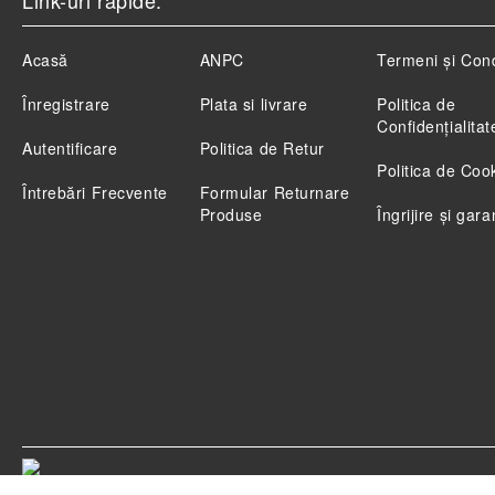
Link-uri rapide:
Acasă
ANPC
Termeni și Cond
Înregistrare
Plata si livrare
Politica de
Confidenţialitat
Autentificare
Politica de Retur
Politica de Coo
Întrebări Frecvente
Formular Returnare
Produse
Îngrijire și gara
Magazinul nostru respecta 100% prevederile GDPR.
Ci
GDPR