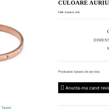
CULOARE AURIU
bratara-169
Cod:
DIMENSI
M
Produsele lipsesc de pe stoc
Anunta-ma cand revin
Tweet