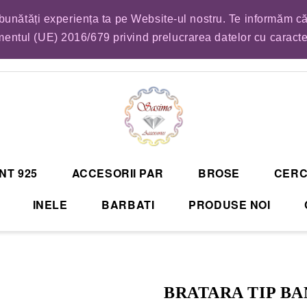
mbunătăți experiența ta pe Website-ul nostru. Te informăm că
EM LISTA DE COMENZI PENTRU SFANTA MARIA. VA RUGAM SA VA PLASATI CO
entul (UE) 2016/679 privind prelucrarea datelor cu caract
NT 925
ACCESORII PAR
BROSE
CERC
INELE
BARBATI
PRODUSE NOI
BRATARA TIP B