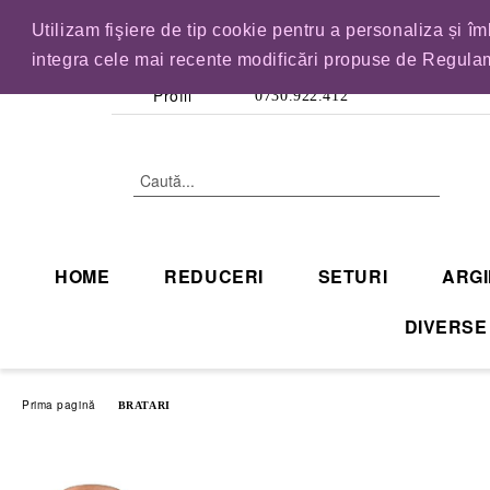
Utilizam fişiere de tip cookie pentru a personaliza și î
IN CURAND INCHID
integra cele mai recente modificări propuse de Regulam
Profil
0730.922.412
HOME
REDUCERI
SETURI
ARGI
DIVERSE
Prima pagină
BRATARI