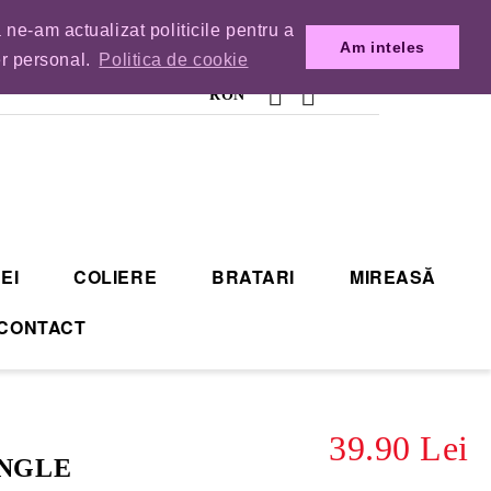
 ne-am actualizat politicile pentru a
MENZILE DIN TIMP.
Am inteles
er personal.
Politica de cookie
RON
EI
COLIERE
BRATARI
MIREASĂ
CONTACT
39.90 Lei
ANGLE