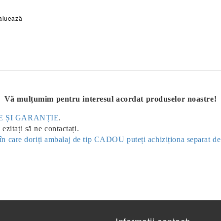
aluează
Vă mulțumim pentru interesul acordat produselor noastre!
ERE ȘI GARANȚIE
.
ezitați să ne contactați.
ul în care doriți ambalaj de tip CADOU puteți achiziționa separat d