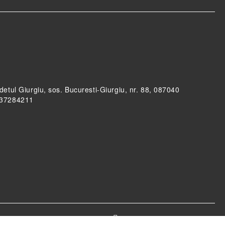
udetul Giurgiu, sos. Bucuresti-Giurgiu, nr. 88, 087040
RO37284211
Informatiile mele personale