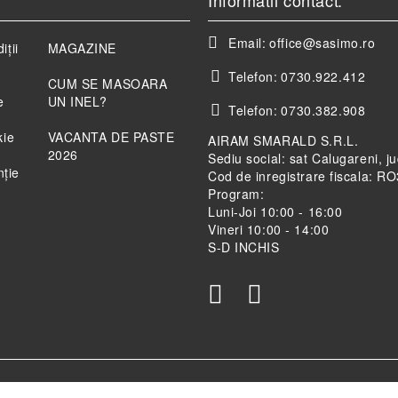
Informatii contact:
Email:
office@sasimo.ro
iții
MAGAZINE
Telefon:
0730.922.412
CUM SE MASOARA
e
UN INEL?
Telefon:
0730.382.908
kie
VACANTA DE PASTE
AIRAM SMARALD S.R.L.
2026
Sediu social: sat Calugareni, j
nție
Cod de inregistrare fiscala: 
Program:
Luni-Joi 10:00 - 16:00
Vineri 10:00 - 14:00
S-D INCHIS
teste politica de confidentialitate