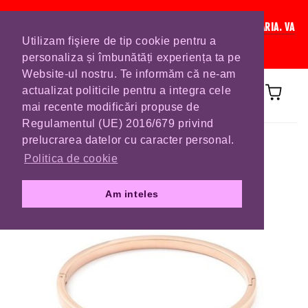
IN CURAND INCHIDEM LISTA DE COMENZI PENTRU SFANTA MARIA. VA
Utilizam fişiere de tip cookie pentru a
RUGAM SA VA PLASATI COMENZILE DIN TIMP.
personaliza și îmbunătăți experiența ta pe
Website-ul nostru. Te informăm că ne-am
actualizat politicile pentru a integra cele
mai recente modificări propuse de
Regulamentul (UE) 2016/679 privind
Prima pagină
BRATARI
prelucrarea datelor cu caracter personal.
Politica de cookie
Am inteles