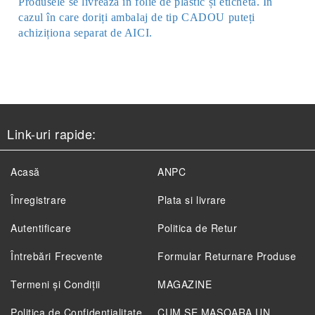
Produsele se livreaza în folie de plastic și etichetă. În
cazul în care doriți ambalaj de tip CADOU puteți
achiziționa separat de AICI.
Link-uri rapide:
Acasă
ANPC
Înregistrare
Plata si livrare
Autentificare
Politica de Retur
Întrebări Frecvente
Formular Returnare Produse
Termeni și Condiții
MAGAZINE
Politica de Confidenţialitate
CUM SE MASOARA UN