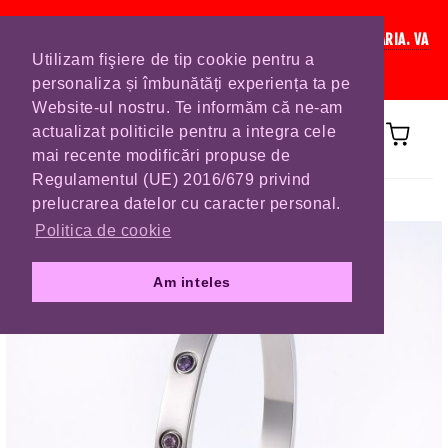
IN CURAND INCHIDEM LISTA DE COMENZI PENTRU SFANTA MARIA. VA
Utilizam fişiere de tip cookie pentru a
RUGAM SA VA PLASATI COMENZILE DIN TIMP.
personaliza și îmbunătăți experiența ta pe
Website-ul nostru. Te informăm că ne-am
actualizat politicile pentru a integra cele
mai recente modificări propuse de
Regulamentul (UE) 2016/679 privind
Prima pagină
BRATARI
prelucrarea datelor cu caracter personal.
Politica de cookie
Am inteles