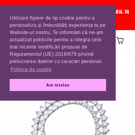
IN CURAND INCHIDEM LISTA DE COMENZI PENTRU SFANTA MARIA. VA
Utilizam fişiere de tip cookie pentru a
RUGAM SA VA PLASATI COMENZILE DIN TIMP.
personaliza și îmbunătăți experiența ta pe
Website-ul nostru. Te informăm că ne-am
actualizat politicile pentru a integra cele
mai recente modificări propuse de
Regulamentul (UE) 2016/679 privind
Prima pagină
COLIERE
prelucrarea datelor cu caracter personal.
Politica de cookie
Am inteles