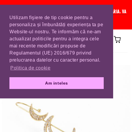
IN CURAND INCHIDEM LISTA DE COMENZI PENTRU SFANTA MARIA. VA
Utilizam fişiere de tip cookie pentru a
RUGAM SA VA PLASATI COMENZILE DIN TIMP.
personaliza și îmbunătăți experiența ta pe
Website-ul nostru. Te informăm că ne-am
actualizat politicile pentru a integra cele
mai recente modificări propuse de
Regulamentul (UE) 2016/679 privind
Prima pagină
CERCEI
prelucrarea datelor cu caracter personal.
Politica de cookie
Am inteles