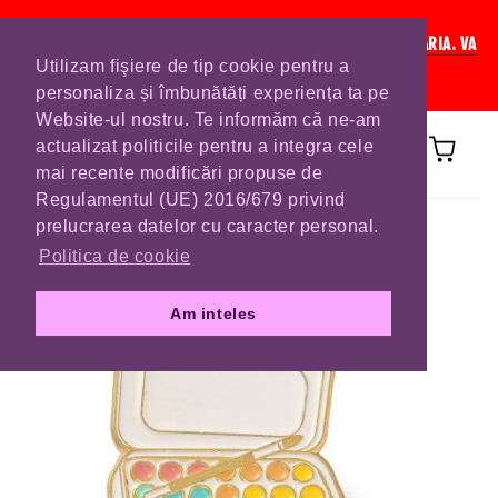
IN CURAND INCHIDEM LISTA DE COMENZI PENTRU SFANTA MARIA. VA
Utilizam fişiere de tip cookie pentru a
RUGAM SA VA PLASATI COMENZILE DIN TIMP.
personaliza și îmbunătăți experiența ta pe
Website-ul nostru. Te informăm că ne-am
actualizat politicile pentru a integra cele
mai recente modificări propuse de
Regulamentul (UE) 2016/679 privind
Prima pagină
BROSE
prelucrarea datelor cu caracter personal.
Politica de cookie
Am inteles