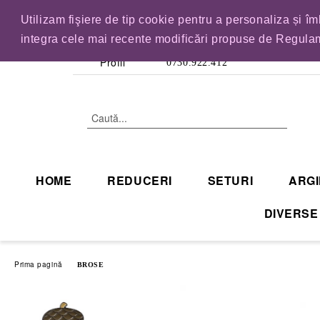
Utilizam fişiere de tip cookie pentru a personaliza și î
IN CURAND INCHID
integra cele mai recente modificări propuse de Regulam
Profil
0730.922.412
HOME
REDUCERI
SETURI
ARGI
DIVERSE
Prima pagină
BROSE