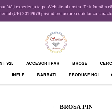
mbunătăți experiența ta pe Website-ul nostru. Te informăm că
EM LISTA DE COMENZI PENTRU SFANTA MARIA. VA RUGAM SA VA PLASATI CO
entul (UE) 2016/679 privind prelucrarea datelor cu caract
NT 925
ACCESORII PAR
BROSE
CERC
INELE
BARBATI
PRODUSE NOI
BROSA PIN