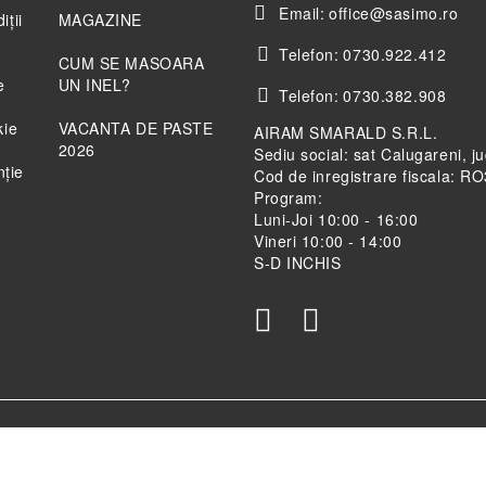
Email:
office@sasimo.ro
iții
MAGAZINE
Telefon:
0730.922.412
CUM SE MASOARA
e
UN INEL?
Telefon:
0730.382.908
kie
VACANTA DE PASTE
AIRAM SMARALD S.R.L.
2026
Sediu social: sat Calugareni, j
nție
Cod de inregistrare fiscala: 
Program:
Luni-Joi 10:00 - 16:00
Vineri 10:00 - 14:00
S-D INCHIS
teste politica de confidentialitate