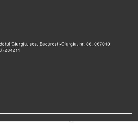
udetul Giurgiu, sos. Bucuresti-Giurgiu, nr. 88, 087040
RO37284211
Informatiile mele personale