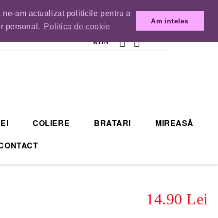
 ne-am actualizat politicile pentru a
MENZILE DIN TIMP.
Am inteles
er personal.
Politica de cookie
RON
EI
COLIERE
BRATARI
MIREASĂ
CONTACT
14.90 Lei