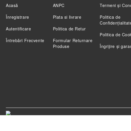
Acasă
ANPC
Termeni și Cond
Înregistrare
Plata si livrare
Politica de
Confidenţialitat
Autentificare
Politica de Retur
Politica de Coo
Întrebări Frecvente
Formular Returnare
Produse
Îngrijire și gara
Magazinul nostru respecta 100% prevederile GDPR.
Ci
GDPR