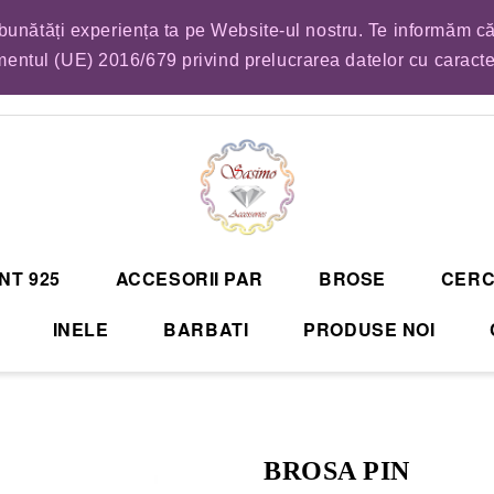
mbunătăți experiența ta pe Website-ul nostru. Te informăm că
EM LISTA DE COMENZI PENTRU SFANTA MARIA. VA RUGAM SA VA PLASATI CO
entul (UE) 2016/679 privind prelucrarea datelor cu caract
NT 925
ACCESORII PAR
BROSE
CERC
INELE
BARBATI
PRODUSE NOI
BROSA PIN