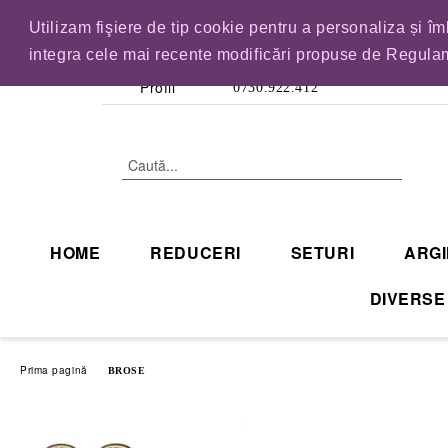
Utilizam fişiere de tip cookie pentru a personaliza și î
IN CURAND INCHID
integra cele mai recente modificări propuse de Regulam
Profil
0730.922.412
HOME
REDUCERI
SETURI
ARGI
DIVERSE
Prima pagină
BROSE