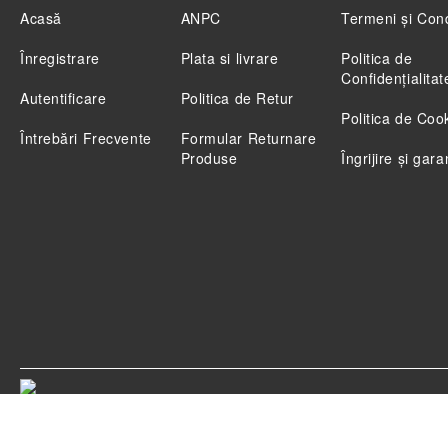
Acasă
ANPC
Termeni și Cond
Înregistrare
Plata si livrare
Politica de
Confidenţialitat
Autentificare
Politica de Retur
Politica de Coo
Întrebări Frecvente
Formular Returnare
Produse
Îngrijire și gara
Magazinul nostru respecta 100% prevederile GDPR.
Ci
GDPR