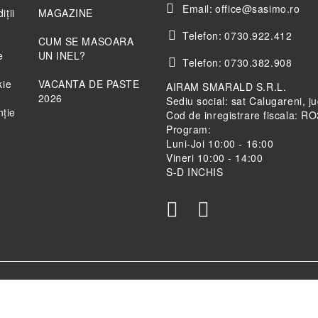
Email:
office@sasimo.ro
iții
MAGAZINE
Telefon:
0730.922.412
CUM SE MASOARA
e
UN INEL?
Telefon:
0730.382.908
kie
VACANTA DE PASTE
AIRAM SMARALD S.R.L.
2026
Sediu social: sat Calugareni, j
nție
Cod de inregistrare fiscala: 
Program:
Luni-Joi 10:00 - 16:00
Vineri 10:00 - 14:00
S-D INCHIS
teste politica de confidentialitate