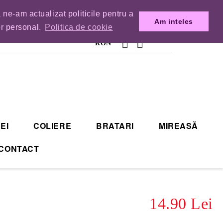
 ne-am actualizat politicile pentru a
MENZILE DIN TIMP.
Am inteles
er personal.
Politica de cookie
RON
EI
COLIERE
BRATARI
MIREASĂ
CONTACT
14.90 Lei