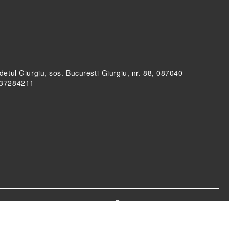
udetul Giurgiu, sos. Bucuresti-Giurgiu, nr. 88, 087040
RO37284211
Informatiile mele personale