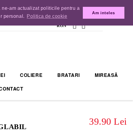
 ne-am actualizat politicile pentru a
MENZILE DIN TIMP.
Am inteles
er personal.
Politica de cookie
RON
EI
COLIERE
BRATARI
MIREASĂ
CONTACT
39.90 Lei
EGLABIL