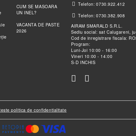
Telefon:
0730.922.412
CUM SE MASOARA
e
UN INEL?
Telefon:
0730.382.908
kie
VACANTA DE PASTE
AIRAM SMARALD S.R.L.
2026
Sediu social: sat Calugareni, j
nție
Cod de inregistrare fiscala: 
Program:
Luni-Joi 10:00 - 16:00
Vineri 10:00 - 14:00
S-D INCHIS
teste politica de confidentialitate