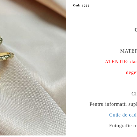
1266
Cod:
MATERI
ATENTIE: daca d
deget
Ci
Pentru informatii supl
Cutie de cad
Fotografie re