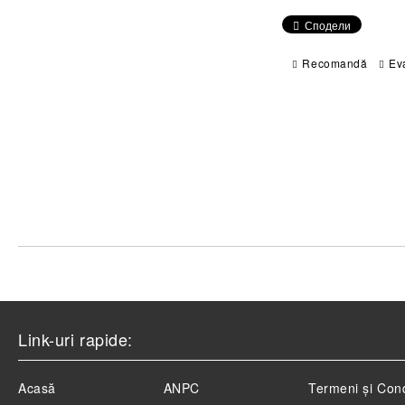
Сподели
Recomandă
Ev
Link-uri rapide:
Acasă
ANPC
Termeni și Cond