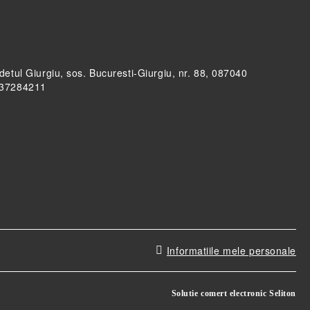
udetul Giurgiu, sos. Bucuresti-Giurgiu, nr. 88, 087040
RO37284211
Informatiile mele personale
Solutie comert electronic Seliton