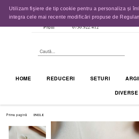
Utilizam fişiere de tip cookie pentru a personaliza și î
IN CURAND INCHID
integra cele mai recente modificări propuse de Regulam
Profil
0730.922.412
HOME
REDUCERI
SETURI
ARGI
DIVERSE
Prima pagină
INELE