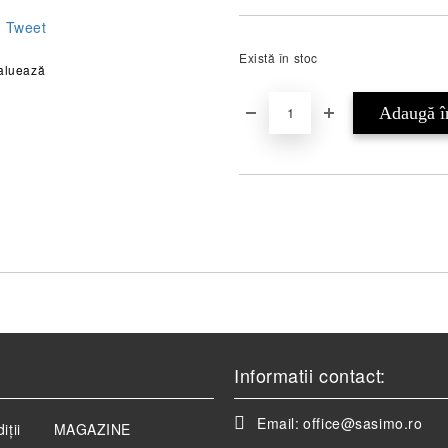
Tweet
Există în stoc
aluează
Informatii contact:
Email:
office@sasimo.ro
iții
MAGAZINE