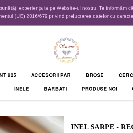
mbunătăți experiența ta pe Website-ul nostru. Te informăm că
EM LISTA DE COMENZI PENTRU SFANTA MARIA. VA RUGAM SA VA PLASATI CO
entul (UE) 2016/679 privind prelucrarea datelor cu caract
NT 925
ACCESORII PAR
BROSE
CERC
INELE
BARBATI
PRODUSE NOI
INEL SARPE - R