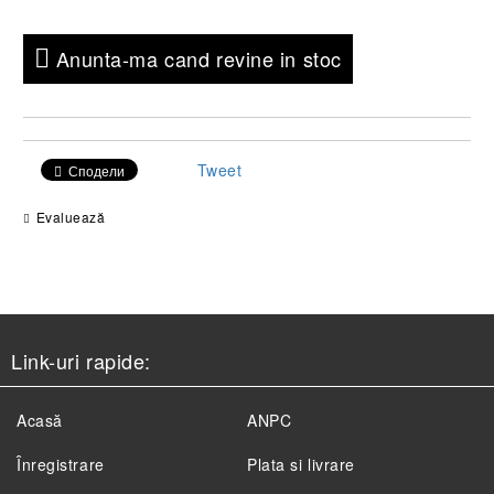
Anunta-ma cand revine in stoc
Tweet
Сподели
Evaluează
Link-uri rapide:
Acasă
ANPC
Înregistrare
Plata si livrare