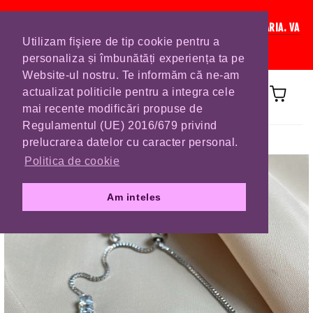
IN CURAND INCHIDEM LISTA DE COMENZI PENTRU SFANTA MARIA. VA
Utilizam fişiere de tip cookie pentru a
RUGAM SA VA PLASATI COMENZILE DIN TIMP.
personaliza și îmbunătăți experiența ta pe
Website-ul nostru. Te informăm că ne-am
actualizat politicile pentru a integra cele
mai recente modificări propuse de
Regulamentul (UE) 2016/679 privind
Prima pagină
BRATARI
prelucrarea datelor cu caracter personal.
Politica de cookie
Am inteles