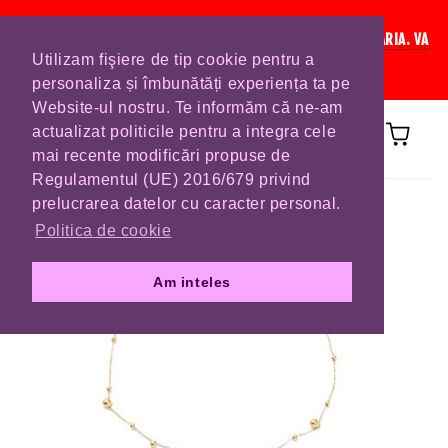
IN CURAND INCHIDEM LISTA DE COMENZI PENTRU SFANTA MARIA. VA
Utilizam fişiere de tip cookie pentru a
RUGAM SA VA PLASATI COMENZILE DIN TIMP.
personaliza și îmbunătăți experiența ta pe
Website-ul nostru. Te informăm că ne-am
actualizat politicile pentru a integra cele
mai recente modificări propuse de
Regulamentul (UE) 2016/679 privind
Prima pagină
COLIERE
prelucrarea datelor cu caracter personal.
Politica de cookie
Am inteles